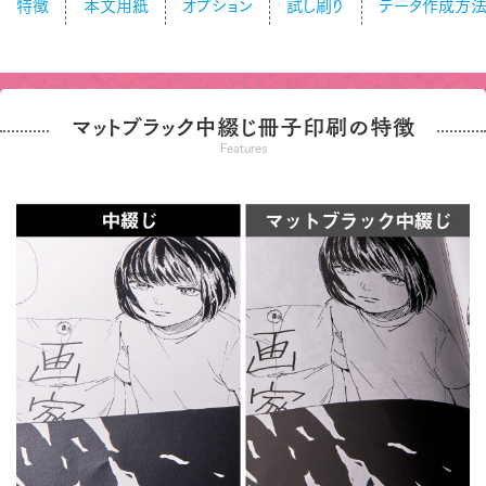
特徴
本文用紙
オプション
試し刷り
データ作成方
マットブラック中綴じ冊子印刷の特徴
Features