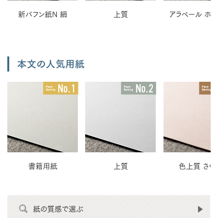
新バフン紙N 絹
上質
アラベール ホワ
本文の人気用紙
書籍用紙
上質
色上質 さく
紙の質感で選ぶ