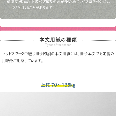
※
濃度90%以下のベタ塗り範囲が多い
場合、ベタ塗り部分にム
ラが生じることがあります
本文用紙の種類
Types of text paper
マットブラック中綴じ冊子印刷の本文用紙には、冊子本文でも定番の
用紙をご用意しています。
上質 70～135kg