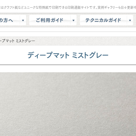
パはクラフト紙などユニークな特殊紙で印刷できる印刷通販サイトです。実例ギャラリーも日々更新中
は？
会員登録・ポイント
テンプレート
ープマット ミストグレー
商品選択・カート
データ作成方法
色校正
支払方法
商品別データ作成方法
ディープマット ミストグレー
リー
データ入稿
印刷の基礎知識
ル請求
マイページ
クラウドデザインガイド
問
増刷
せ
配送方法/料金