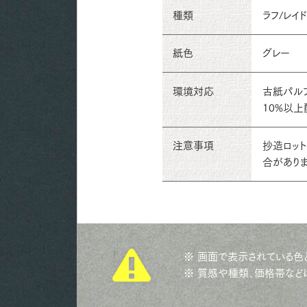
種類
ラフ/レイ
紙色
グレー
環境対応
古紙パルプ
10%以上
注意事項
抄造ロッ
合がありま
※ 画面で表示されている色
※ 質感や種類、価格帯など