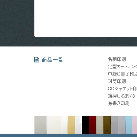
名刺印刷
商品一覧
定型カッティン
中綴じ冊子印
封筒印刷
CDジャケット
箔押し名刺/カ
為書き印刷