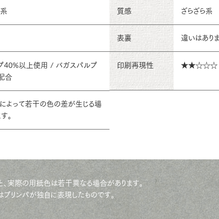
ド系
質感
ざらざら系
表裏
違いはあり
40%以上使用 / バガスパルプ
印刷再現性
★★☆☆☆
配合
トによって若干の色の差が生じる場
す。
と、実際の用紙色は若干異なる場合があります。
はプリンパが独自に表現したものです。