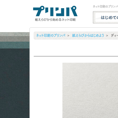
ネット印刷のプリン
プリンパと
ネット印刷のプリンパ
紙えらびからはじめよう
ディ
商品一覧
試し刷り・
実例ギャラ
用紙サンプ
よくある質
お問い合わ