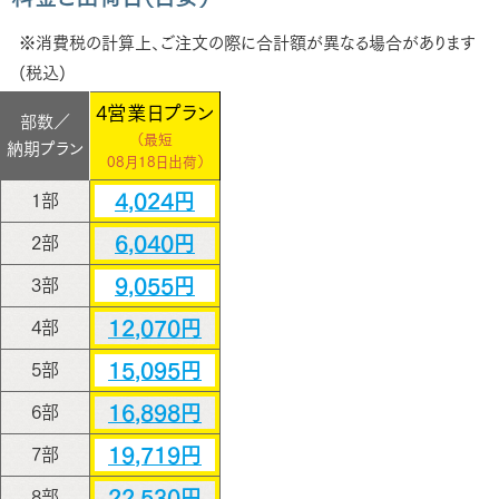
※消費税の計算上、ご注文の際に合計額が異なる場合があります
(税込)
4営業日プラン
部数／
（最短
納期プラン
08月18日出荷）
4,024円
1部
6,040円
2部
9,055円
3部
12,070円
4部
15,095円
5部
16,898円
6部
19,719円
7部
22,530円
8部