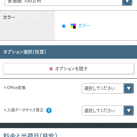
カラー
カラー
オプション選択（任意）
オプションを隠す
＋Office変換
＋入稿データサイズ修正
料金と出荷日（目安）