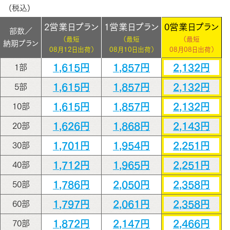
(税込)
2営業日プラン
1営業日プラン
0営業日プラン
部数／
（最短
（最短
（最短
納期プラン
08月12日出荷）
08月10日出荷）
08月08日出荷）
1,615円
1,857円
2,132円
1部
1,615円
1,857円
2,132円
5部
1,615円
1,857円
2,132円
10部
1,626円
1,868円
2,143円
20部
1,701円
1,954円
2,251円
30部
1,712円
1,965円
2,251円
40部
1,786円
2,050円
2,358円
50部
1,797円
2,061円
2,358円
60部
1,872円
2,147円
2,466円
70部