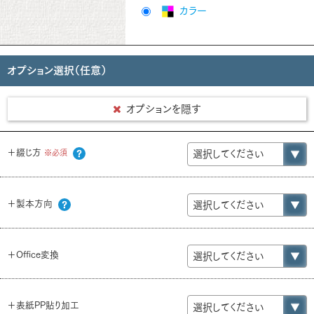
カラー
オプション選択（任意）
オプションを隠す
＋綴じ方
※必須
＋製本方向
＋Office変換
＋表紙PP貼り加工