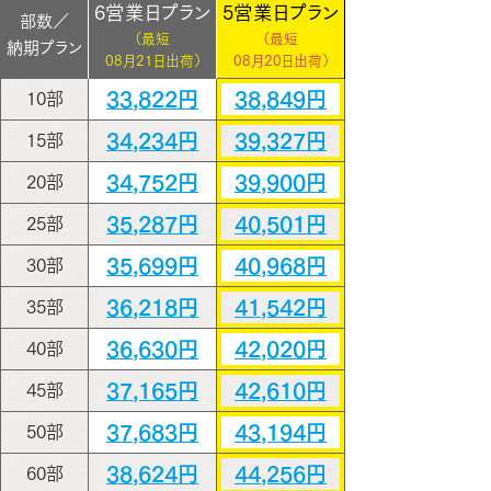
6営業日プラン
5営業日プラン
部数／
（最短
（最短
納期プラン
08月21日出荷）
08月20日出荷）
33,822円
38,849円
10部
34,234円
39,327円
15部
34,752円
39,900円
20部
35,287円
40,501円
25部
35,699円
40,968円
30部
36,218円
41,542円
35部
36,630円
42,020円
40部
37,165円
42,610円
45部
37,683円
43,194円
50部
38,624円
44,256円
60部