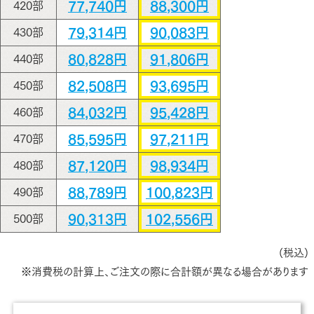
77,740円
88,300円
420部
79,314円
90,083円
430部
80,828円
91,806円
440部
82,508円
93,695円
450部
84,032円
95,428円
460部
85,595円
97,211円
470部
87,120円
98,934円
480部
88,789円
100,823円
490部
90,313円
102,556円
500部
(税込)
※消費税の計算上、ご注文の際に合計額が異なる場合があります