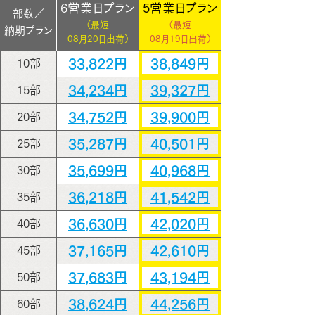
6営業日プラン
5営業日プラン
部数／
（最短
（最短
納期プラン
08月20日出荷）
08月19日出荷）
33,822円
38,849円
10部
34,234円
39,327円
15部
34,752円
39,900円
20部
35,287円
40,501円
25部
35,699円
40,968円
30部
36,218円
41,542円
35部
36,630円
42,020円
40部
37,165円
42,610円
45部
37,683円
43,194円
50部
38,624円
44,256円
60部