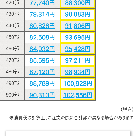
77,740円
88,300円
420部
79,314円
90,083円
430部
80,828円
91,806円
440部
82,508円
93,695円
450部
84,032円
95,428円
460部
85,595円
97,211円
470部
87,120円
98,934円
480部
88,789円
100,823円
490部
90,313円
102,556円
500部
(税込)
※消費税の計算上、ご注文の際に合計額が異なる場合があります