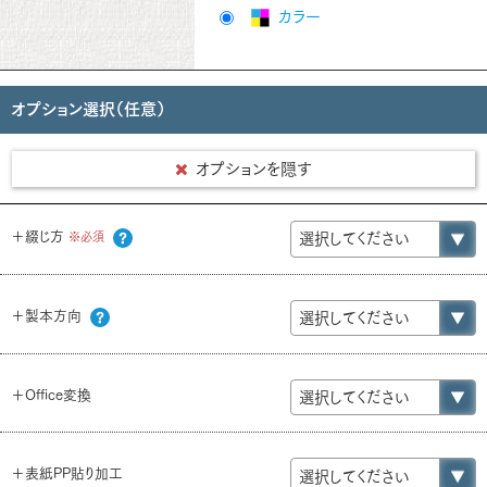
カラー
オプション選択（任意）
オプションを隠す
＋綴じ方
※必須
＋製本方向
＋Office変換
＋表紙PP貼り加工