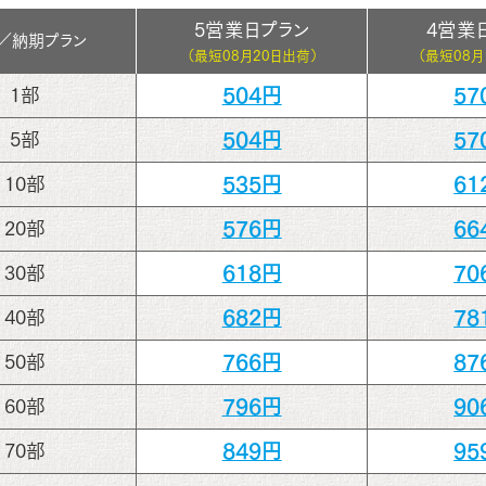
5営業日プラン
4営業
／
納期プラン
（最短
08月20日出荷）
（最短
08月
504円
57
1部
504円
57
5部
535円
61
10部
576円
66
20部
618円
70
30部
682円
78
40部
766円
87
50部
796円
90
60部
849円
95
70部