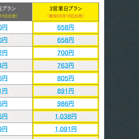
日プラン
3営業日プラン
19日出荷）
（最短
08月18日出荷）
0円
658円
0円
658円
2円
700円
4円
763円
6円
805円
1円
891円
6円
986円
6円
1,038円
9円
1,091円