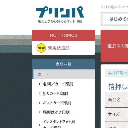
ネット印刷のプリン
プリンパと
HOT TOPICS
商品一覧
重要なお
新用紙追加!
試し刷り・
実例ギャラ
商品一覧
用紙サンプ
ネット印刷の
カード
よくある質
名刺／カード印刷
お問い合わ
箔押し
折りカード印刷
商品名
ポストカード印刷
郵便はがき印刷
サイズ
インスタントフォト風
カード印刷