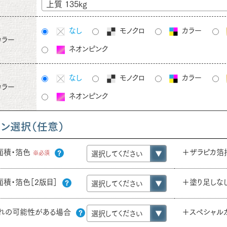
上質 135kg
なし
モノクロ
カラー
カラー
ネオンピンク
なし
モノクロ
カラー
カラー
ネオンピンク
ョン選択（任意）
面積・箔色
＋ザラピカ箔
※必須
面積・箔色［2版目］
＋塗り足しな
れの可能性がある場合
＋スペシャル