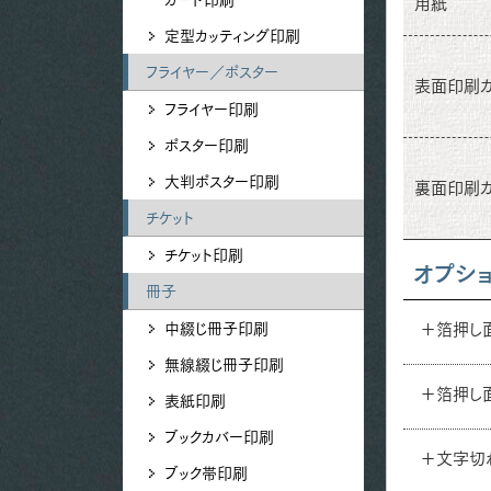
用紙
定型カッティング印刷
フライヤー／ポスター
表面印刷
フライヤー印刷
ポスター印刷
大判ポスター印刷
裏面印刷
チケット
チケット印刷
オプシ
冊子
中綴じ冊子印刷
＋箔押し
無線綴じ冊子印刷
＋箔押し
表紙印刷
ブックカバー印刷
＋文字切
ブック帯印刷