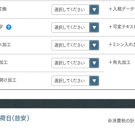
e変換
＋入稿データ
字
＋可変テキス
れ加工
＋ミシン入れ
り加工
＋角丸加工
）開け加工
荷日（目安）
※消費税の計