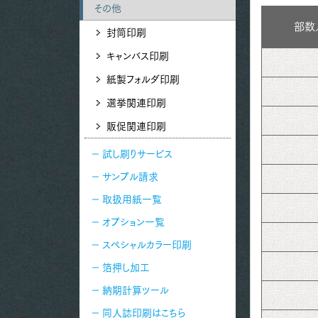
その他
部数
封筒印刷
キャンバス印刷
紙製フォルダ印刷
選挙関連印刷
販促関連印刷
試し刷りサービス
サンプル請求
取扱用紙一覧
オプション一覧
スペシャルカラー印刷
箔押し加工
納期計算ツール
同人誌印刷はこちら