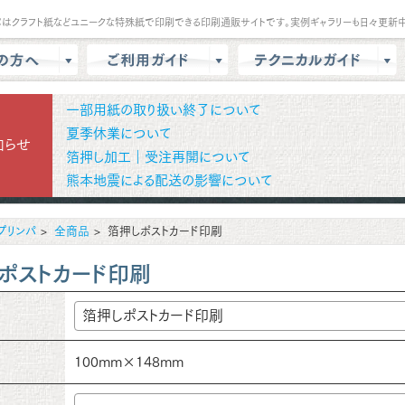
パはクラフト紙などユニークな特殊紙で印刷できる印刷通販サイトです。実例ギャラリーも日々更新中
は？
会員登録・ポイント
テンプレート
一部用紙の取り扱い終了について
商品選択・カート
データ作成方法
夏季休業について
知らせ
箔押し加工｜受注再開について
色校正
支払方法
商品別データ作成方法
熊本地震による配送の影響について
リー
データ入稿
印刷の基礎知識
ル請求
マイページ
クラウドデザインガイド
プリンパ
全商品
箔押しポストカード印刷
問
増刷
せ
配送方法/料金
ポストカード印刷
100mm×148mm