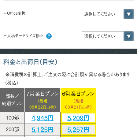
＋Office変換
＋入稿データサイズ修正
料金と出荷日（目安）
※消費税の計算上、ご注文の際に合計額が異なる場合があります
(税込)
7営業日プラン
6営業日プラン
部数／
（最短
（最短
納期プラン
08月22日出荷）
08月21日出荷）
4,945円
5,209円
100部
5,125円
5,257円
200部