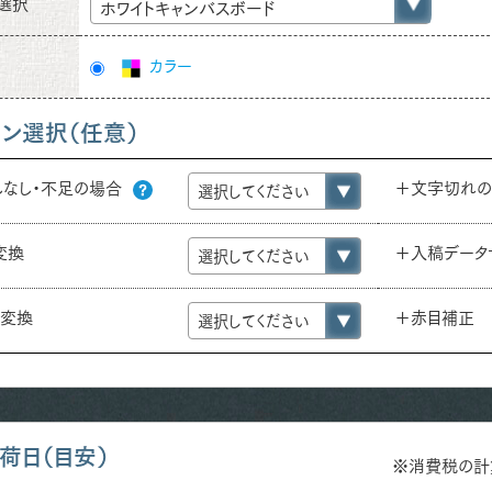
選択
ホワイトキャンバスボード
カラー
ョン選択（任意）
しなし・不足の場合
＋文字切れ
e変換
＋入稿データ
ロ変換
＋赤目補正
荷日（目安）
※消費税の計