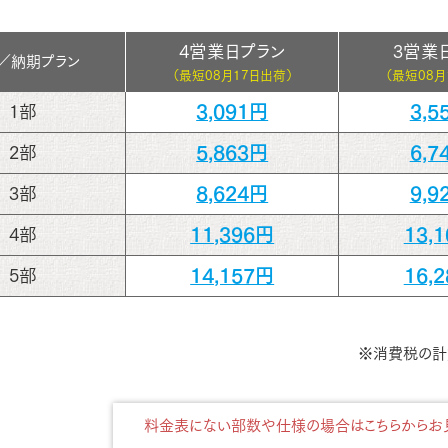
4営業日プラン
3営業
／
納期プラン
（最短
08月17日出荷）
（最短
08月
3,091円
3,5
1部
5,863円
6,7
2部
8,624円
9,9
3部
11,396円
13,
4部
14,157円
16,
5部
※消費税の計
料金表にない部数や仕様の場合はこちらからお見