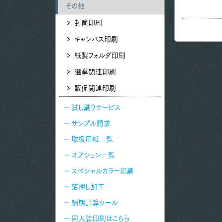
その他
封筒印刷
キャンバス印刷
紙製フォルダ印刷
選挙関連印刷
販促関連印刷
試し刷りサービス
サンプル請求
取扱用紙一覧
オプション一覧
スペシャルカラー印刷
箔押し加工
納期計算ツール
同人誌印刷はこちら