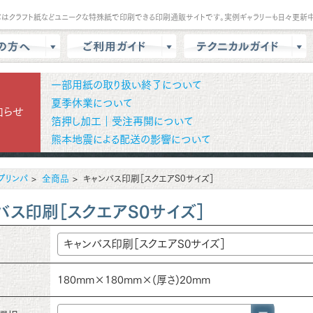
パはクラフト紙などユニークな特殊紙で印刷できる印刷通販サイトです。実例ギャラリーも日々更新中
は？
会員登録・ポイント
テンプレート
一部用紙の取り扱い終了について
商品選択・カート
データ作成方法
夏季休業について
知らせ
箔押し加工｜受注再開について
色校正
支払方法
商品別データ作成方法
熊本地震による配送の影響について
リー
データ入稿
印刷の基礎知識
ル請求
マイページ
クラウドデザインガイド
プリンパ
全商品
キャンバス印刷［スクエアS0サイズ］
問
増刷
せ
配送方法/料金
バス印刷［スクエアS0サイズ］
180mm×180mm×(厚さ)20mm