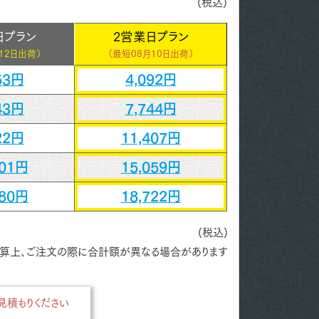
(税込)
日プラン
2営業日プラン
12日出荷）
（最短
08月10日出荷）
53円
4,092円
43円
7,744円
22円
11,407円
101円
15,059円
280円
18,722円
(税込)
算上、ご注文の際に合計額が異なる場合があります
積もりください