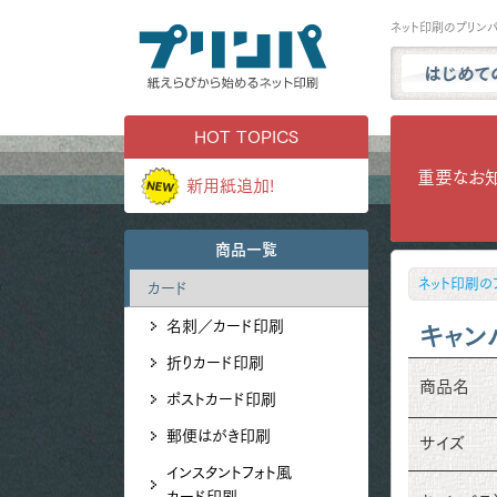
ネット印刷のプリン
プリンパと
HOT TOPICS
商品一覧
重要なお
新用紙追加!
試し刷り・
実例ギャラ
商品一覧
用紙サンプ
ネット印刷の
カード
よくある質
名刺／カード印刷
お問い合わ
キャン
折りカード印刷
商品名
ポストカード印刷
郵便はがき印刷
サイズ
インスタントフォト風
カード印刷