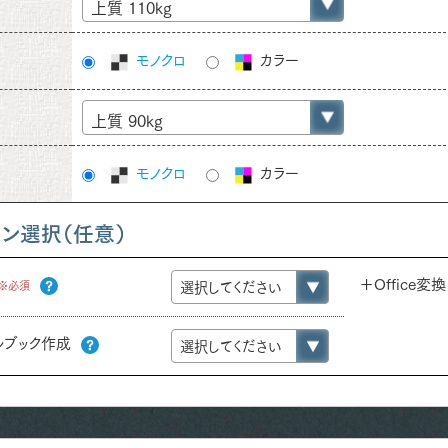
上質 110kg
モノクロ
カラー
上質 90kg
モノクロ
カラー
ョン選択（任意）
＋Office変換
※必須
ルブック作成