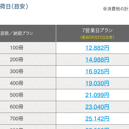
荷日（目安）
※消費税の計
7営業日プラン
部数／
納期プラン
（最短
08月22日出荷）
12,882円
100冊
14,988円
200冊
16,925円
300冊
19,030円
400冊
21,099円
500冊
23,040円
600冊
25,142円
700冊