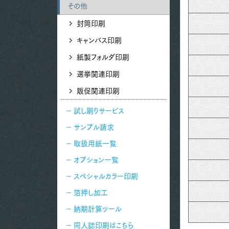
その他
封筒印刷
キャンバス印刷
紙製フォルダ印刷
選挙関連印刷
販促関連印刷
試し刷りサービス
サンプル請求
取扱用紙一覧
オプション一覧
スペシャルカラー印刷
箔押し加工
納期計算ツール
同人誌印刷はこちら