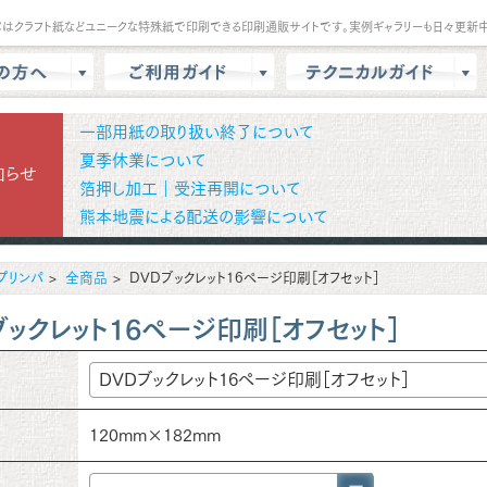
パはクラフト紙などユニークな特殊紙で印刷できる印刷通販サイトです。実例ギャラリーも日々更新中
は？
会員登録・ポイント
テンプレート
一部用紙の取り扱い終了について
商品選択・カート
データ作成方法
夏季休業について
知らせ
箔押し加工｜受注再開について
色校正
支払方法
商品別データ作成方法
熊本地震による配送の影響について
リー
データ入稿
印刷の基礎知識
ル請求
マイページ
クラウドデザインガイド
プリンパ
全商品
DVDブックレット16ページ印刷［オフセット］
問
増刷
せ
配送方法/料金
ブックレット16ページ印刷［オフセット］
120mm×182mm