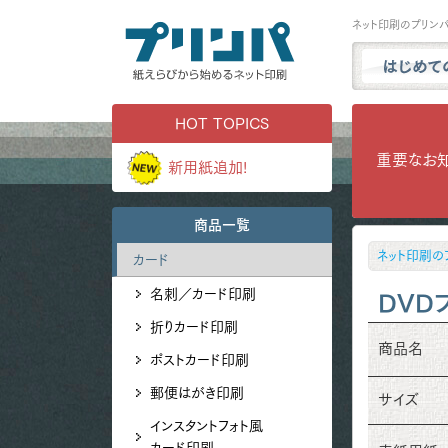
ネット印刷のプリン
プリンパと
HOT TOPICS
商品一覧
重要なお
新用紙追加!
試し刷り・
実例ギャラ
商品一覧
用紙サンプ
ネット印刷の
カード
よくある質
名刺／カード印刷
お問い合わ
DVD
折りカード印刷
商品名
ポストカード印刷
郵便はがき印刷
サイズ
インスタントフォト風
カード印刷