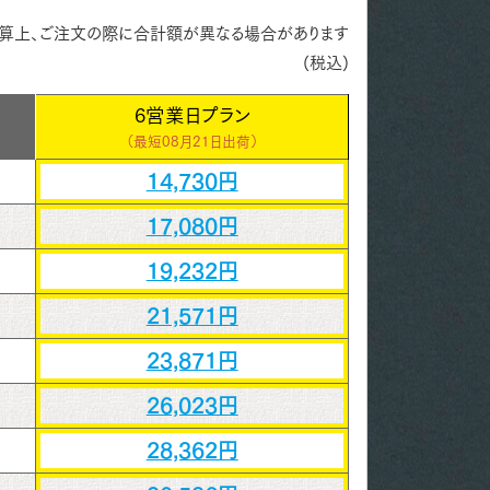
算上、ご注文の際に合計額が異なる場合があります
(税込)
6営業日プラン
（最短
08月21日出荷）
14,730円
17,080円
19,232円
21,571円
23,871円
26,023円
28,362円