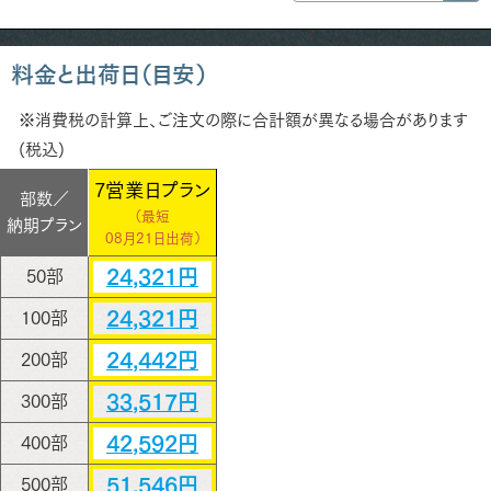
料金と出荷日（目安）
※消費税の計算上、ご注文の際に合計額が異なる場合があります
(税込)
7営業日プラン
部数／
（最短
納期プラン
08月21日出荷）
24,321円
50部
24,321円
100部
24,442円
200部
33,517円
300部
42,592円
400部
51,546円
500部