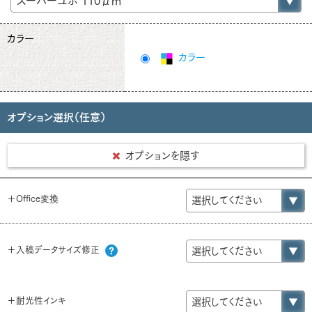
カラー
カラー
オプション選択（任意）
オプションを隠す
＋Office変換
＋入稿データサイズ修正
＋耐光性インキ