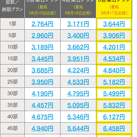
部数／
（最短
（最短
（最短
納期プラン
08月19日出荷）
08月18日出荷）
08月17日出荷）
2,764円
3,171円
3,644円
1部
2,960円
3,400円
3,906円
5部
3,189円
3,662円
4,201円
10部
3,445円
3,951円
4,534円
15部
3,685円
4,224円
4,840円
20部
3,950円
4,533円
5,182円
25部
4,190円
4,795円
5,499円
30部
4,457円
5,095円
5,832円
35部
4,675円
5,346円
6,127円
40部
4,940円
5,644円
6,458円
45部