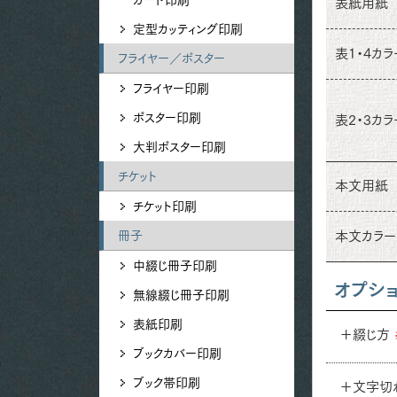
表紙用紙
定型カッティング印刷
表1・4カラ
フライヤー／ポスター
フライヤー印刷
ポスター印刷
表2・3カラ
大判ポスター印刷
チケット
本文用紙
チケット印刷
本文カラー
冊子
中綴じ冊子印刷
オプシ
無線綴じ冊子印刷
表紙印刷
＋綴じ方
ブックカバー印刷
ブック帯印刷
＋文字切