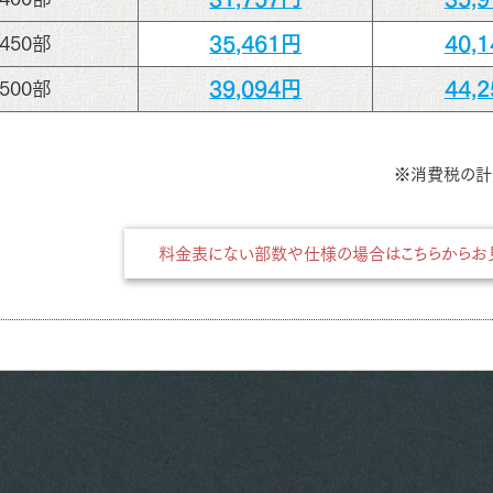
35,461円
40,
450部
39,094円
44,
500部
※消費税の計
料金表にない部数や仕様の場合はこちらからお見