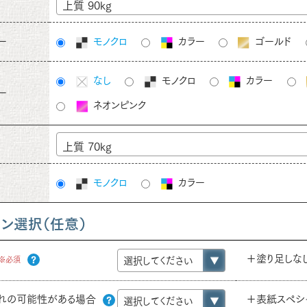
上質 90kg
ー
モノクロ
カラー
ゴールド
なし
モノクロ
カラー
ー
ネオンピンク
上質 70kg
モノクロ
カラー
ョン選択（任意）
＋塗り足しな
※必須
れの可能性がある場合
＋表紙スペシ