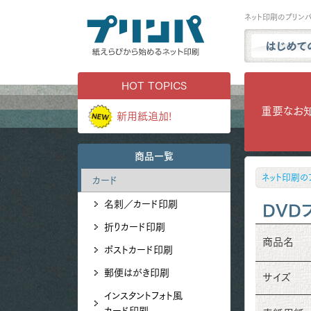
ネット印刷のプリン
プリンパと
HOT TOPICS
商品一覧
重要なお
新用紙追加!
試し刷り・
実例ギャラ
商品一覧
用紙サンプ
ネット印刷の
カード
よくある質
名刺／カード印刷
お問い合わ
DVD
折りカード印刷
商品名
ポストカード印刷
郵便はがき印刷
サイズ
インスタントフォト風
カード印刷