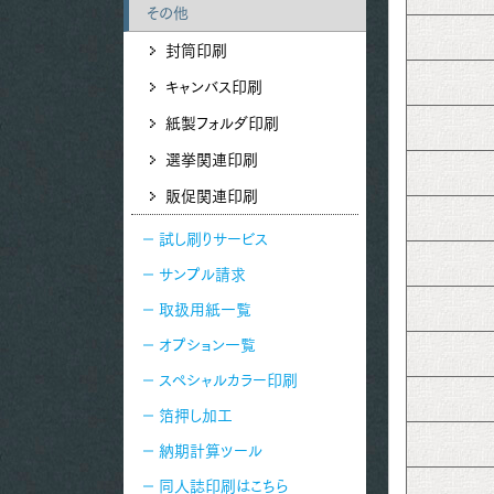
その他
封筒印刷
キャンバス印刷
紙製フォルダ印刷
選挙関連印刷
販促関連印刷
試し刷りサービス
サンプル請求
取扱用紙一覧
オプション一覧
スペシャルカラー印刷
箔押し加工
納期計算ツール
同人誌印刷はこちら