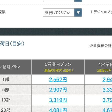
e変換
＋デジタルブ
荷日（目安）
※消費税の計
5営業日プラン
4営業
／
納期プラン
（最短
08月20日出荷）
（最短
08月
2,562円
2,9
1部
2,907円
3,3
5部
3,319円
3,7
10部
4,081円
4,6
20部