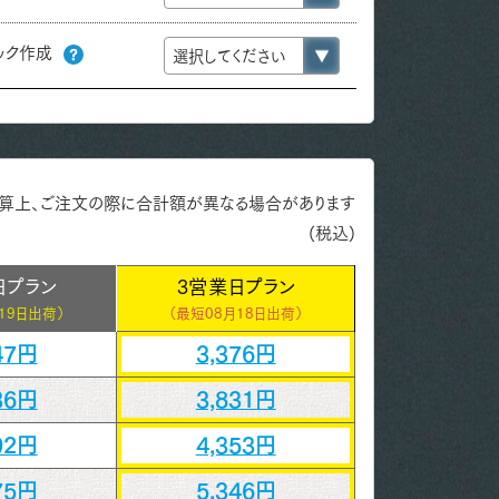
ック作成
算上、ご注文の際に合計額が異なる場合があります
(税込)
日プラン
3営業日プラン
19日出荷）
（最短
08月18日出荷）
47円
3,376円
36円
3,831円
92円
4,353円
75円
5,346円