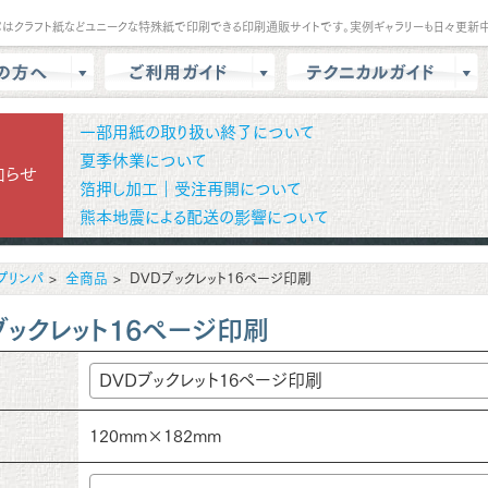
パはクラフト紙などユニークな特殊紙で印刷できる印刷通販サイトです。実例ギャラリーも日々更新中
は？
会員登録・ポイント
テンプレート
一部用紙の取り扱い終了について
商品選択・カート
データ作成方法
夏季休業について
知らせ
箔押し加工｜受注再開について
色校正
支払方法
商品別データ作成方法
熊本地震による配送の影響について
リー
データ入稿
印刷の基礎知識
ル請求
マイページ
クラウドデザインガイド
プリンパ
全商品
DVDブックレット16ページ印刷
問
増刷
せ
配送方法/料金
ブックレット16ページ印刷
120mm×182mm