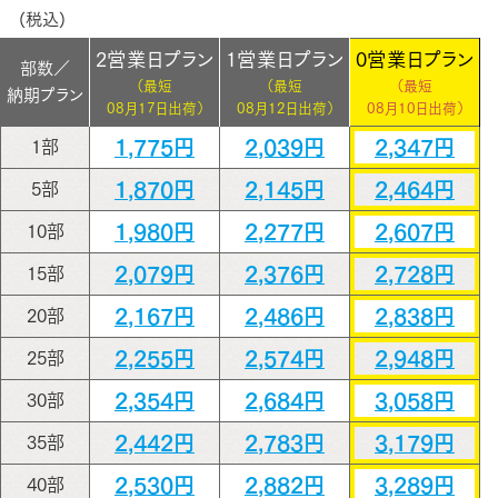
(税込)
2営業日プラン
1営業日プラン
0営業日プラン
部数／
（最短
（最短
（最短
納期プラン
08月17日出荷）
08月12日出荷）
08月10日出荷）
1,775円
2,039円
2,347円
1部
1,870円
2,145円
2,464円
5部
1,980円
2,277円
2,607円
10部
2,079円
2,376円
2,728円
15部
2,167円
2,486円
2,838円
20部
2,255円
2,574円
2,948円
25部
2,354円
2,684円
3,058円
30部
2,442円
2,783円
3,179円
35部
2,530円
2,882円
3,289円
40部