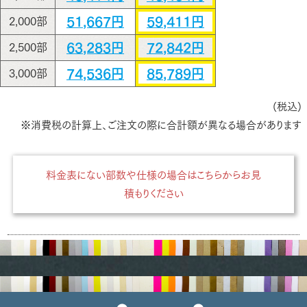
51,667円
59,411円
2,000部
63,283円
72,842円
2,500部
74,536円
85,789円
3,000部
(税込)
※消費税の計算上、ご注文の際に合計額が異なる場合があります
料金表にない部数や仕様の場合はこちらからお見
積もりください