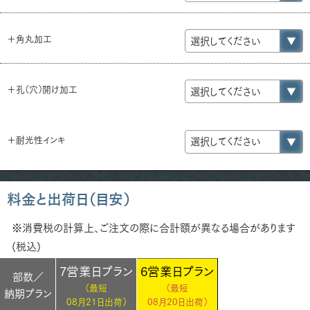
＋角丸加工
＋孔（穴）開け加工
＋耐光性インキ
料金と出荷日（目安）
※消費税の計算上、ご注文の際に合計額が異なる場合があります
(税込)
7営業日プラン
6営業日プラン
部数／
（最短
（最短
納期プラン
08月21日出荷）
08月20日出荷）