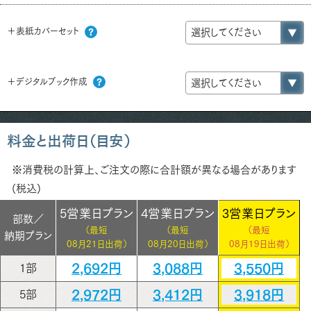
＋表紙カバーセット
＋デジタルブック作成
料金と出荷日（目安）
※消費税の計算上、ご注文の際に合計額が異なる場合があります
(税込)
5営業日プラン
4営業日プラン
3営業日プラン
部数／
（最短
（最短
（最短
納期プラン
08月21日出荷）
08月20日出荷）
08月19日出荷）
2,692円
3,088円
3,550円
1部
2,972円
3,412円
3,918円
5部