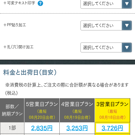
＋可変テキスト印字
＋PP貼り加工
＋孔（穴）開け加工
料金と出荷日（目安）
※消費税の計算上、ご注文の際に合計額が異なる場合があります
(税込)
5営業日プラン
4営業日プラン
3営業日プラン
部数／
（最短
（最短
（最短
納期プラン
08月20日出荷）
08月19日出荷）
08月18日出荷）
2,835円
3,253円
3,726円
1部