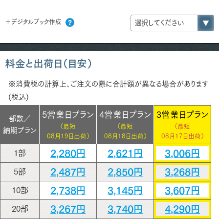
＋デジタルブック作成
料金と出荷日（目安）
※消費税の計算上、ご注文の際に合計額が異なる場合があります
(税込)
5営業日プラン
4営業日プラン
3営業日プラン
部数／
（最短
（最短
（最短
納期プラン
08月19日出荷）
08月18日出荷）
08月17日出荷）
2,280円
2,621円
3,006円
1部
2,487円
2,850円
3,268円
5部
2,738円
3,145円
3,607円
10部
3,267円
3,740円
4,290円
20部