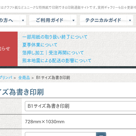
パはクラフト紙などユニークな特殊紙で印刷できる印刷通販サイトです。実例ギャラリーも日々更新中
は？
会員登録・ポイント
テンプレート
一部用紙の取り扱い終了について
商品選択・カート
データ作成方法
夏季休業について
知らせ
箔押し加工｜受注再開について
色校正
支払方法
商品別データ作成方法
熊本地震による配送の影響について
リー
データ入稿
印刷の基礎知識
ル請求
マイページ
クラウドデザインガイド
プリンパ
全商品
B1サイズ為書き印刷
問
増刷
せ
配送方法/料金
イズ為書き印刷
728mm×1030mm