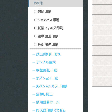
その他
封筒印刷
キャンバス印刷
紙製フォルダ印刷
選挙関連印刷
販促関連印刷
試し刷りサービス
サンプル請求
取扱用紙一覧
オプション一覧
スペシャルカラー印刷
箔押し加工
納期計算ツール
同人誌印刷はこちら