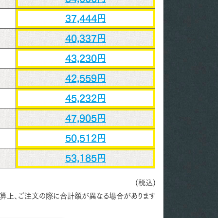
37,444円
40,337円
43,230円
42,559円
45,232円
47,905円
50,512円
53,185円
(税込)
算上、ご注文の際に合計額が異なる場合があります