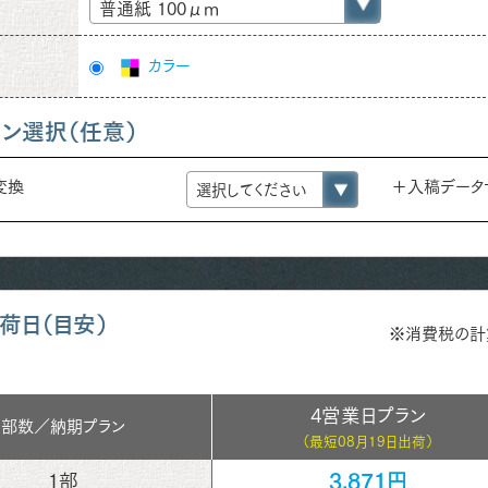
普通紙 100μm
カラー
ョン選択（任意）
e変換
＋入稿データ
荷日（目安）
※消費税の計
4営業日プラン
部数／
納期プラン
（最短
08月19日出荷）
3,871円
1部