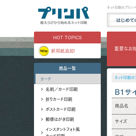
ネット印刷のプリン
プリンパと
HOT TOPICS
商品一覧
重要なお
新用紙追加!
試し刷り・
実例ギャラ
商品一覧
用紙サンプ
ネット印刷の
カード
よくある質
名刺／カード印刷
お問い合わ
B1サ
折りカード印刷
商品名
ポストカード印刷
郵便はがき印刷
サイズ
インスタントフォト風
カード印刷