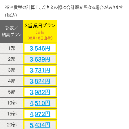
※消費税の計算上、ご注文の際に合計額が異なる場合があります
(税込)
3営業日プラン
部数／
（最短
納期プラン
08月18日出荷）
3,546円
1部
3,639円
2部
3,731円
3部
3,824円
4部
3,982円
5部
4,510円
10部
4,972円
15部
5,434円
20部