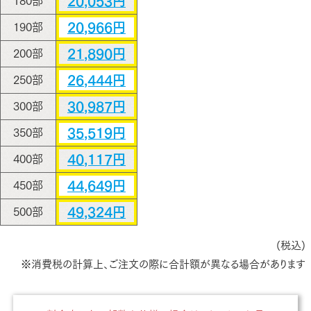
20,053円
180部
20,966円
190部
21,890円
200部
26,444円
250部
30,987円
300部
35,519円
350部
40,117円
400部
44,649円
450部
49,324円
500部
(税込)
※消費税の計算上、ご注文の際に合計額が異なる場合があります