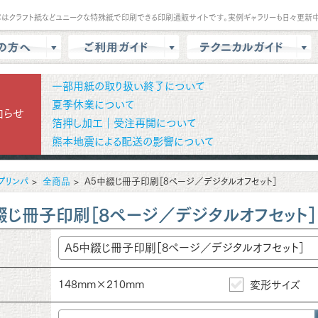
パはクラフト紙などユニークな特殊紙で印刷できる印刷通販サイトです。実例ギャラリーも日々更新中
は？
会員登録・ポイント
テンプレート
一部用紙の取り扱い終了について
商品選択・カート
データ作成方法
夏季休業について
知らせ
箔押し加工｜受注再開について
色校正
支払方法
商品別データ作成方法
熊本地震による配送の影響について
リー
データ入稿
印刷の基礎知識
ル請求
マイページ
クラウドデザインガイド
プリンパ
全商品
A5中綴じ冊子印刷［8ページ／デジタルオフセット］
問
増刷
せ
配送方法/料金
綴じ冊子印刷［8ページ／デジタルオフセット］
148mm×210mm
変形サイズ