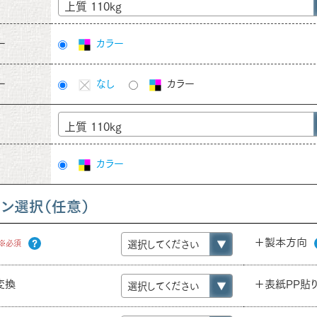
上質 110kg
ー
カラー
ー
なし
カラー
上質 110kg
カラー
ョン選択（任意）
＋製本方向
※必須
e変換
＋表紙PP貼