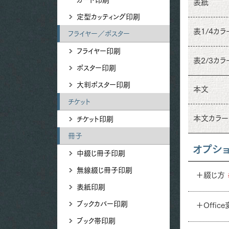
表紙
定型カッティング印刷
表1/4カラ
フライヤー／ポスター
フライヤー印刷
表2/3カラ
ポスター印刷
大判ポスター印刷
本文
チケット
本文カラー
チケット印刷
冊子
オプシ
中綴じ冊子印刷
無線綴じ冊子印刷
＋綴じ方
表紙印刷
ブックカバー印刷
＋Offic
ブック帯印刷