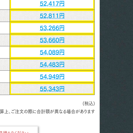
52,417円
52,811円
53,266円
53,660円
54,089円
54,483円
54,949円
55,343円
(税込)
算上、ご注文の際に合計額が異なる場合があります