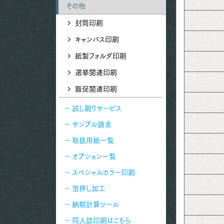
その他
封筒印刷
キャンバス印刷
紙製フォルダ印刷
選挙関連印刷
販促関連印刷
試し刷りサービス
サンプル請求
取扱用紙一覧
オプション一覧
スペシャルカラー印刷
箔押し加工
納期計算ツール
同人誌印刷はこちら