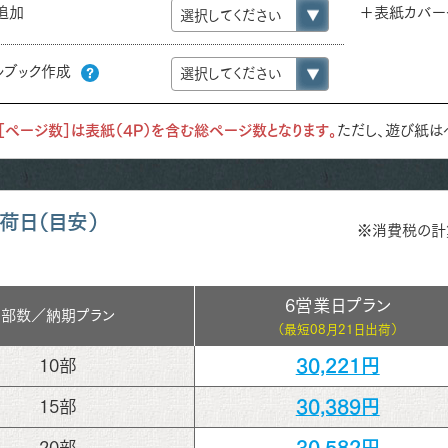
追加
＋表紙カバー
ルブック作成
［ページ数］は表紙（4P）を含む総ページ数となります。
ただし、遊び紙は
荷日（目安）
※消費税の計
6営業日プラン
部数／
納期プラン
（最短
08月21日出荷）
30,221円
10部
30,389円
15部
30,582円
20部