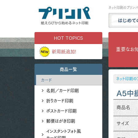
ネット印刷のプリン
プリンパと
HOT TOPICS
商品一覧
重要なお
新用紙追加!
試し刷り・
実例ギャラ
商品一覧
用紙サンプ
ネット印刷の
カード
よくある質
名刺／カード印刷
お問い合わ
A5中
折りカード印刷
商品名
ポストカード印刷
郵便はがき印刷
サイズ
インスタントフォト風
カード印刷