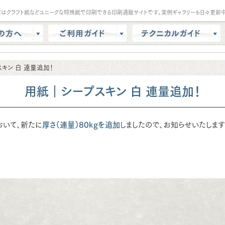
パはクラフト紙などユニークな特殊紙で印刷できる印刷通販サイトです。実例ギャラリーも日々更新中
は？
会員登録・ポイント
テンプレート
キン 白 連量追加！
商品選択・カート
データ作成方法
色校正
支払方法
商品別データ作成方法
用紙｜シープスキン 白 連量追加！
リー
データ入稿
印刷の基礎知識
ル請求
マイページ
クラウドデザインガイド
おいて、新たに
厚さ（連量）80kgを追加
しましたので、お知らせいたします
問
増刷
せ
配送方法/料金