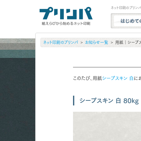
ネット印刷のプリン
プリンパと
ネット印刷のプリンパ
お知らせ一覧
用紙｜シープス
商品一覧
試し刷り・
実例ギャラ
用紙サンプ
このたび、用紙
シープスキン 白
に
よくある質
お問い合わ
シープスキン 白 80kg