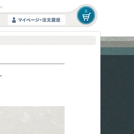
！
0
。