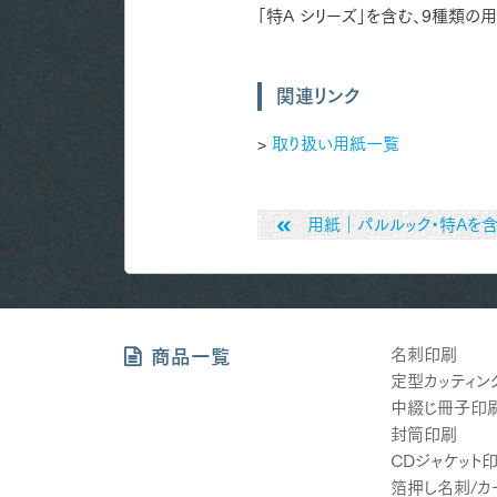
「特A シリーズ」を含む、9種類の
関連リンク
>
取り扱い用紙一覧
用紙｜パルルック・特Aを含
名刺印刷
商品一覧
定型カッティン
中綴じ冊子印
封筒印刷
CDジャケット
箔押し名刺/カ