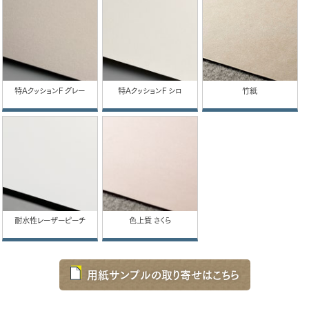
特AクッションF グレー
特AクッションF シロ
竹紙
耐水性レーザーピーチ
色上質 さくら
用紙サンプルの取り寄せはこちら