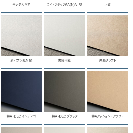
モンテルキア
ライトスタッフGA(N)A-FS
上質
新バフン紙N 絹
書籍用紙
未晒クラフト
特A・DLC インディゴ
特A・DLC ブラック
特AクッションF クラフト