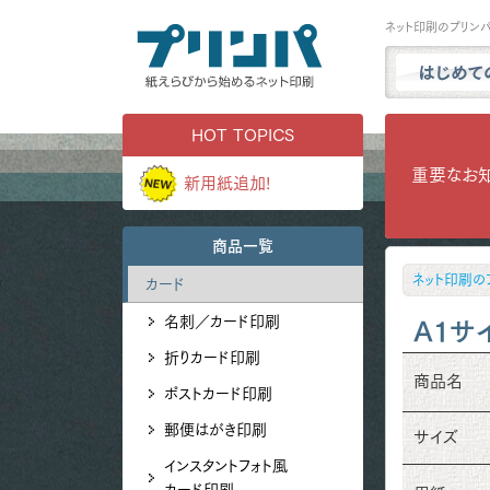
ネット印刷のプリン
プリンパと
HOT TOPICS
商品一覧
重要なお
新用紙追加!
試し刷り・
実例ギャラ
商品一覧
用紙サンプ
ネット印刷の
カード
よくある質
名刺／カード印刷
お問い合わ
A1サ
折りカード印刷
商品名
ポストカード印刷
郵便はがき印刷
サイズ
インスタントフォト風
カード印刷