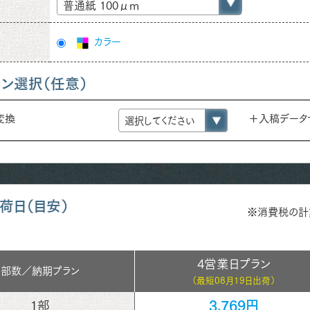
普通紙 100μm
カラー
ョン選択（任意）
e変換
＋入稿データ
荷日（目安）
※消費税の計
4営業日プラン
部数／
納期プラン
（最短
08月19日出荷）
3,769円
1部