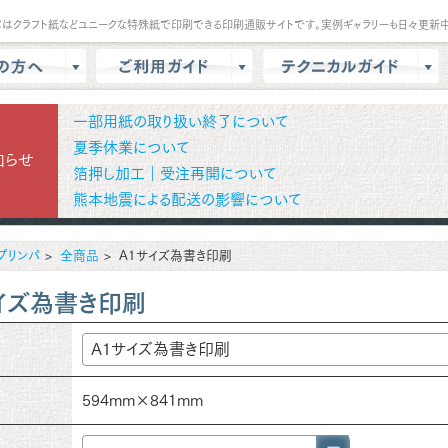
パはクラフト紙などユニークな特殊紙で印刷できる印刷通販サイトです。実例ギャラリーも日々更新中
は？
会員登録・ポイント
テンプレート
一部用紙の取り扱い終了について
商品選択・カート
データ作成方法
夏季休業について
知らせ
箔押し加工｜受注再開について
色校正
支払方法
商品別データ作成方法
熊本地震による配送の影響について
リー
データ入稿
印刷の基礎知識
ル請求
マイページ
クラウドデザインガイド
プリンパ
全商品
A1サイズ為書き印刷
問
増刷
せ
配送方法/料金
イズ為書き印刷
594mm×841mm