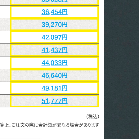
36,454円
39,270円
42,097円
41,437円
44,033円
46,640円
49,181円
51,777円
(税込)
算上、ご注文の際に合計額が異なる場合があります