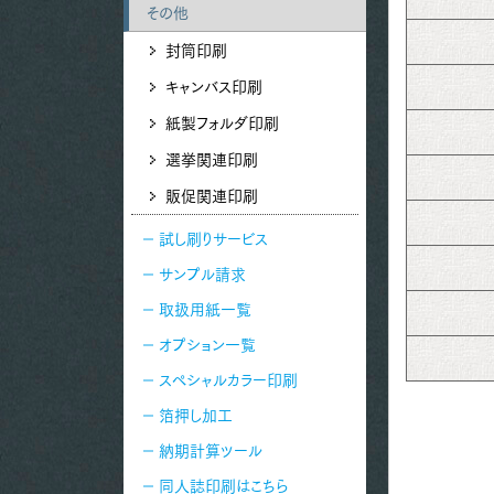
その他
封筒印刷
キャンバス印刷
紙製フォルダ印刷
選挙関連印刷
販促関連印刷
試し刷りサービス
サンプル請求
取扱用紙一覧
オプション一覧
スペシャルカラー印刷
箔押し加工
納期計算ツール
同人誌印刷はこちら