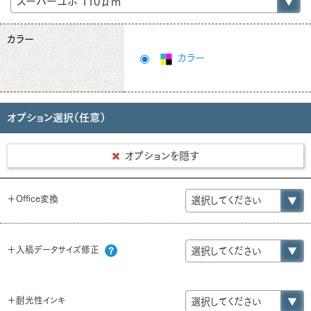
カラー
カラー
オプション選択（任意）
オプションを隠す
＋Office変換
＋入稿データサイズ修正
＋耐光性インキ