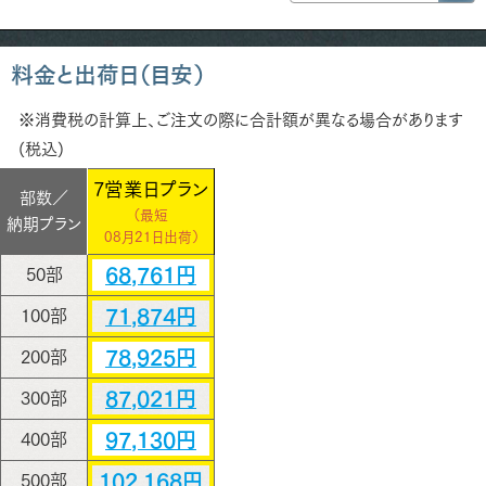
料金と出荷日（目安）
※消費税の計算上、ご注文の際に合計額が異なる場合があります
(税込)
7営業日プラン
部数／
（最短
納期プラン
08月21日出荷）
68,761円
50部
71,874円
100部
78,925円
200部
87,021円
300部
97,130円
400部
102,168円
500部