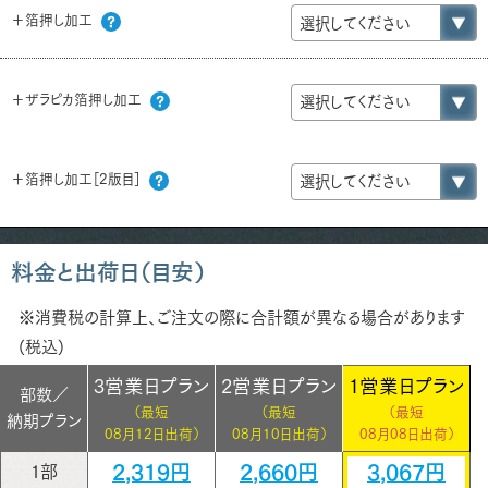
＋箔押し加工
＋ザラピカ箔押し加工
＋箔押し加工［2版目］
料金と出荷日（目安）
※消費税の計算上、ご注文の際に合計額が異なる場合があります
(税込)
3営業日プラン
2営業日プラン
1営業日プラン
部数／
（最短
（最短
（最短
納期プラン
08月12日出荷）
08月10日出荷）
08月08日出荷）
2,319円
2,660円
3,067円
1部