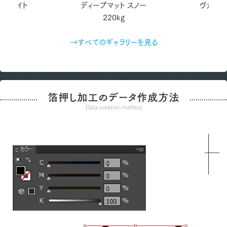
 ホワイト
ディープマット スノー
ヴァンヌ
220kg
→すべてのギャラリーを見る
箔押し加工のデータ作成方法
Data creation method