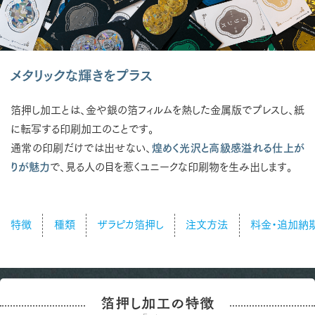
メタリックな輝きをプラス
箔押し加工とは、金や銀の箔フィルムを熱した金属版でプレスし、紙
に転写する印刷加工のことです。
通常の印刷だけでは出せない、
煌めく光沢と高級感溢れる仕上が
りが魅力
で、見る人の目を惹くユニークな印刷物を生み出します。
特徴
種類
ザラピカ箔押し
注文方法
料金・追加納
箔押し加工の特徴