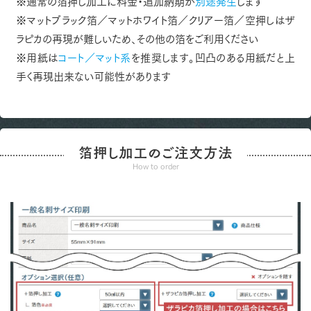
※通常の箔押し加工に料金・追加納期が
別途発生
します
※マットブラック箔／マットホワイト箔／クリアー箔／空押しはザ
ラピカの再現が難しいため、その他の箔をご利用ください
※用紙は
コート／マット系
を推奨します。凹凸のある用紙だと上
手く再現出来ない可能性があります
箔押し加工のご注文方法
How to order