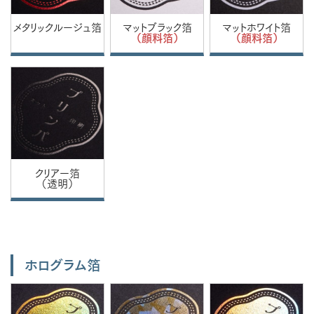
メタリックルージュ箔
マットブラック箔
マットホワイト箔
（顔料箔）
（顔料箔）
クリアー箔
（透明）
ホログラム箔