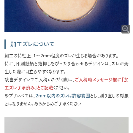
加工ズレについて
加工の特性上、1～2mm程度のズレが生じる場合があります。
特に、印刷絵柄と箔押しをぴったり合わせるデザインは、ズレが発
生した際に目立ちやすくなります。
該当デザインでご入稿いただく際は、
ご入稿時メッセージ欄に「加
工ズレ了承済み」とご記載
ください。
※プリンパでは、
2mm以内のズレは許容範囲
とし、刷り直しの対象
とはなりません。あらかじめご了承ください