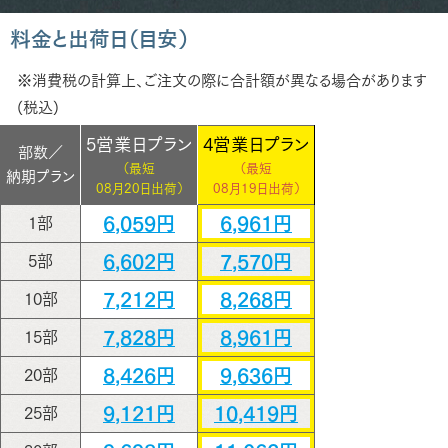
料金と出荷日（目安）
※消費税の計算上、ご注文の際に合計額が異なる場合があります
(税込)
5営業日プラン
4営業日プラン
部数／
（最短
（最短
納期プラン
08月20日出荷）
08月19日出荷）
6,059円
6,961円
1部
6,602円
7,570円
5部
7,212円
8,268円
10部
7,828円
8,961円
15部
8,426円
9,636円
20部
9,121円
10,419円
25部