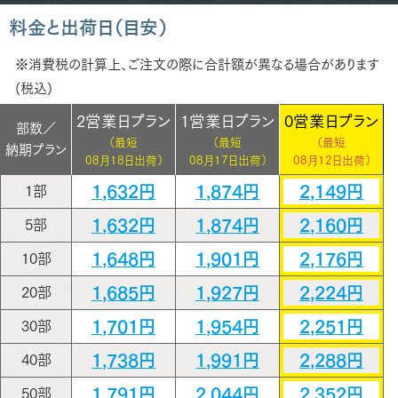
料金と出荷日（目安）
※消費税の計算上、ご注文の際に合計額が異なる場合があります
(税込)
2営業日プラン
1営業日プラン
0営業日プラン
部数／
（最短
（最短
（最短
納期プラン
08月18日出荷）
08月17日出荷）
08月12日出荷）
1,632円
1,874円
2,149円
1部
1,632円
1,874円
2,160円
5部
1,648円
1,901円
2,176円
10部
1,685円
1,927円
2,224円
20部
1,701円
1,954円
2,251円
30部
1,738円
1,991円
2,288円
40部
1,791円
2,044円
2,352円
50部