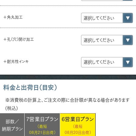
＋角丸加工
＋孔（穴）開け加工
＋耐光性インキ
料金と出荷日（目安）
※消費税の計算上、ご注文の際に合計額が異なる場合があります
(税込)
7営業日プラン
6営業日プラン
部数／
（最短
（最短
納期プラン
08月21日出荷）
08月20日出荷）