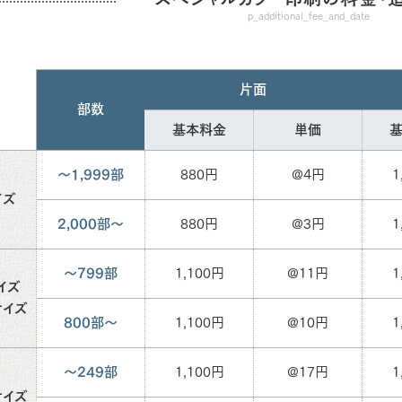
p_additional_fee_and_date
片面
部数
基本料金
単価
～1,999部
880円
@4円
1
イズ
2,000部～
880円
@3円
1
～799部
1,100円
@11円
1
イズ
サイズ
800部～
1,100円
@10円
1
～249部
1,100円
@17円
1
サイズ