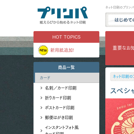
ネット印刷のプリン
プリンパと
HOT TOPICS
商品一覧
重要なお
新用紙追加!
試し刷り・
実例ギャラ
商品一覧
用紙サンプ
ネット印刷の
カード
よくある質
名刺／カード印刷
お問い合わ
スペシ
折りカード印刷
ポストカード印刷
郵便はがき印刷
インスタントフォト風
カード印刷