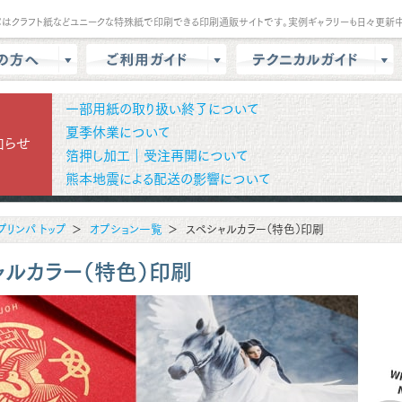
パはクラフト紙などユニークな特殊紙で印刷できる印刷通販サイトです。実例ギャラリーも日々更新中
は？
会員登録・ポイント
テンプレート
一部用紙の取り扱い終了について
商品選択・カート
データ作成方法
夏季休業について
知らせ
箔押し加工｜受注再開について
色校正
支払方法
商品別データ作成方法
熊本地震による配送の影響について
リー
データ入稿
印刷の基礎知識
ル請求
マイページ
クラウドデザインガイド
プリンパ トップ
オプション一覧
スペシャルカラー（特色）印刷
問
増刷
せ
配送方法/料金
ャルカラー（特色）印刷