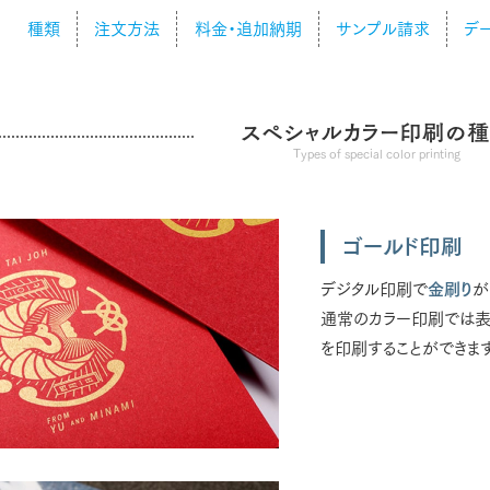
種類
注文方法
料金・追加納期
サンプル請求
デ
スペシャルカラー印刷の
Types of special color printing
ゴールド印刷
デジタル印刷で
金刷り
が
通常のカラー印刷では表
を印刷することができま