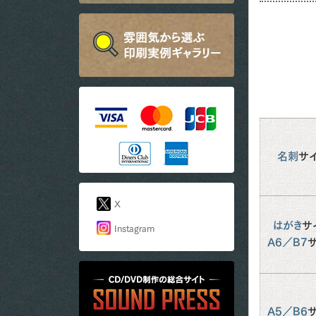
名刺
サ
X
はがき
サ
Instagram
A6／B7
A5／B6