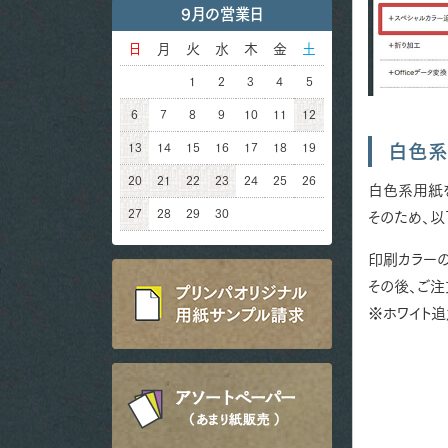
9月の営業日
日
月
火
水
木
金
土
1
2
3
4
5
6
7
8
9
10
11
12
13
14
15
16
17
18
19
白色系
20
21
22
23
24
25
26
白色系用紙
27
28
29
30
そのため、以
印刷カラーの
その後、ご
※ホワイト追