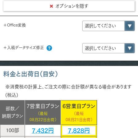
オプションを隠す
＋Office変換
＋入稿データサイズ修正
料金と出荷日（目安）
※消費税の計算上、ご注文の際に合計額が異なる場合があります
(税込)
7営業日プラン
6営業日プラン
部数／
（最短
（最短
納期プラン
08月22日出荷）
08月21日出荷）
7,432円
7,828円
100部