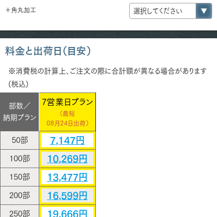
＋角丸加工
料金と出荷日（目安）
※消費税の計算上、ご注文の際に合計額が異なる場合があります
(税込)
7営業日プラン
部数／
（最短
納期プラン
08月24日出荷）
7,147円
50部
10,269円
100部
13,477円
150部
16,599円
200部
19,666円
250部