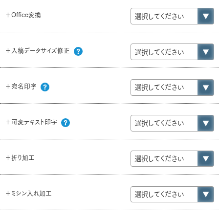
＋Office変換
＋入稿データサイズ修正
＋宛名印字
＋可変テキスト印字
＋折り加工
＋ミシン入れ加工