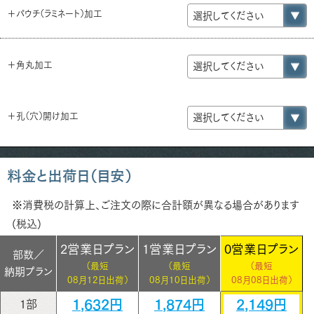
＋パウチ（ラミネート）加工
＋角丸加工
＋孔（穴）開け加工
料金と出荷日（目安）
※消費税の計算上、ご注文の際に合計額が異なる場合があります
(税込)
2営業日プラン
1営業日プラン
0営業日プラン
部数／
（最短
（最短
（最短
納期プラン
08月12日出荷）
08月10日出荷）
08月08日出荷）
1,632円
1,874円
2,149円
1部