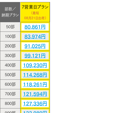
7営業日プラン
部数／
（最短
納期プラン
08月21日出荷）
80,861円
50部
83,974円
100部
91,025円
200部
99,121円
300部
109,230円
400部
114,268円
500部
118,261円
600部
121,594円
700部
127,336円
800部