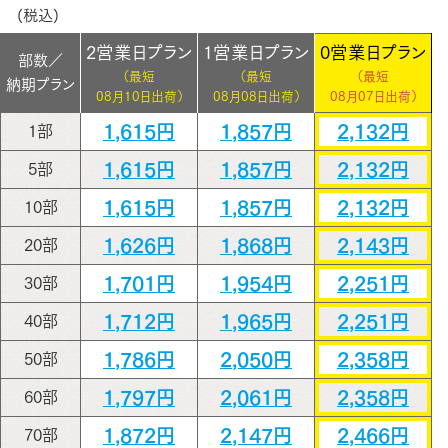
(税込)
2営業日プラン
1営業日プラン
0営業日プラン
部数／
（最短
（最短
（最短
納期プラン
08月10日出荷）
08月08日出荷）
08月07日出荷）
1,615円
1,857円
2,132円
1部
1,615円
1,857円
2,132円
5部
1,615円
1,857円
2,132円
10部
1,626円
1,868円
2,143円
20部
1,701円
1,954円
2,251円
30部
1,712円
1,965円
2,251円
40部
1,786円
2,050円
2,358円
50部
1,797円
2,061円
2,358円
60部
1,872円
2,147円
2,466円
70部