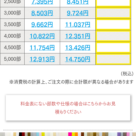
7,395円
8,451円
2,500部
8,503円
9,724円
3,000部
9,662円
11,037円
3,500部
10,822円
12,351円
4,000部
11,754円
13,426円
4,500部
12,913円
14,750円
5,000部
(税込)
※消費税の計算上、ご注文の際に合計額が異なる場合があります
料金表にない部数や仕様の場合はこちらからお見
積もりください