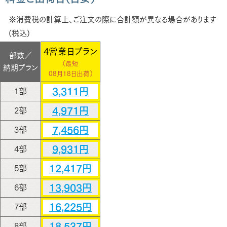
※消費税の計算上、ご注文の際に合計額が異なる場合があります
(税込)
4営業日プラン
部数／
（最短
納期プラン
08月18日出荷）
3,311円
1部
4,971円
2部
7,456円
3部
9,931円
4部
12,417円
5部
13,903円
6部
16,225円
7部
18,537円
8部