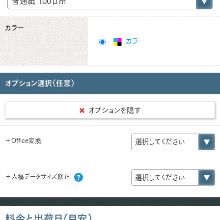
カラー
カラー
オプション選択（任意）
オプションを隠す
＋Office変換
＋入稿データサイズ修正
料金と出荷日（目安）