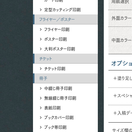
用紙選択
定型カッティング印刷
外面カラー
フライヤー／ポスター
フライヤー印刷
ポスター印刷
中面カラー
大判ポスター印刷
チケット
オプシ
チケット印刷
＋塗り足
冊子
中綴じ冊子印刷
＋スペシ
無線綴じ冊子印刷
表紙印刷
＋入稿デ
ブックカバー印刷
ブック帯印刷
サイズ欄の