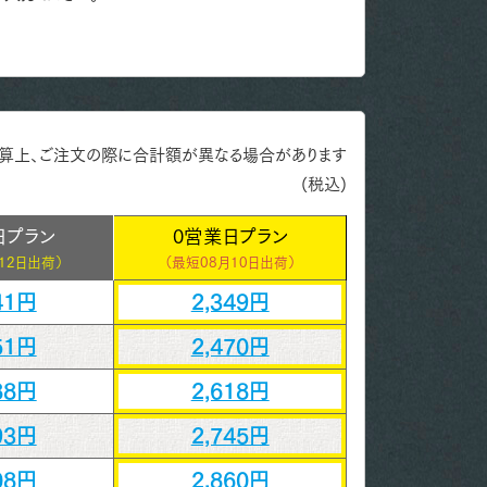
算上、ご注文の際に合計額が異なる場合があります
(税込)
日プラン
0営業日プラン
12日出荷）
（最短
08月10日出荷）
41円
2,349円
51円
2,470円
88円
2,618円
93円
2,745円
08円
2,860円