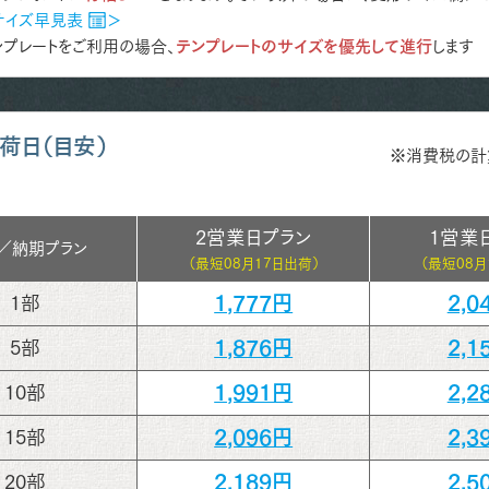
サイズ早見表
＞
プレートをご利用の場合、
テンプレートのサイズを優先して進行
します
荷日（目安）
※消費税の計
2営業日プラン
1営業
／
納期プラン
（最短
08月17日出荷）
（最短
08月
1,777円
2,0
1部
1,876円
2,1
5部
1,991円
2,2
10部
2,096円
2,3
15部
2,189円
2,5
20部