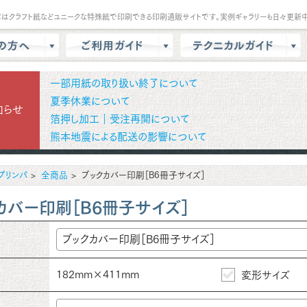
パはクラフト紙などユニークな特殊紙で印刷できる印刷通販サイトです。実例ギャラリーも日々更新中
は？
会員登録・ポイント
テンプレート
一部用紙の取り扱い終了について
商品選択・カート
データ作成方法
夏季休業について
知らせ
箔押し加工｜受注再開について
色校正
支払方法
商品別データ作成方法
熊本地震による配送の影響について
リー
データ入稿
印刷の基礎知識
ル請求
マイページ
クラウドデザインガイド
プリンパ
全商品
ブックカバー印刷［B6冊子サイズ］
問
増刷
せ
配送方法/料金
カバー印刷［B6冊子サイズ］
182mm×411mm
変形サイズ