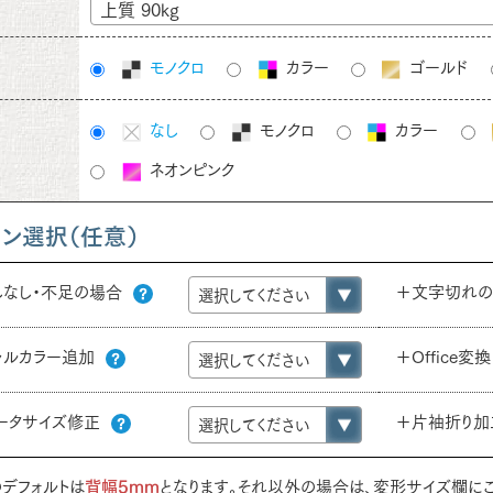
上質 90kg
モノクロ
カラー
ゴールド
なし
モノクロ
カラー
ネオンピンク
ョン選択（任意）
しなし・不足の場合
＋文字切れ
ャルカラー追加
＋Office変換
ータサイズ修正
＋片袖折り
デフォルトは
背幅5mm
となります。それ以外の場合は、変形サイズ欄にご