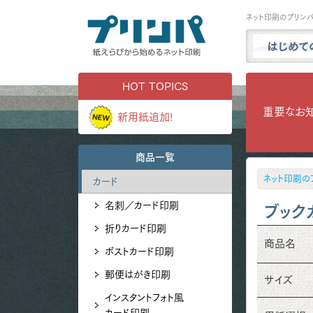
ネット印刷のプリン
プリンパと
HOT TOPICS
商品一覧
重要なお
新用紙追加!
試し刷り・
実例ギャラ
商品一覧
用紙サンプ
ネット印刷の
カード
よくある質
名刺／カード印刷
お問い合わ
ブック
折りカード印刷
商品名
ポストカード印刷
郵便はがき印刷
サイズ
インスタントフォト風
カード印刷