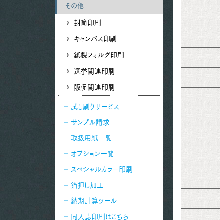
その他
封筒印刷
キャンバス印刷
紙製フォルダ印刷
選挙関連印刷
販促関連印刷
試し刷りサービス
サンプル請求
取扱用紙一覧
オプション一覧
スペシャルカラー印刷
箔押し加工
納期計算ツール
同人誌印刷はこちら