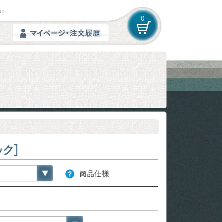
！
0
ク］
商品仕様