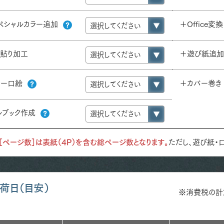
ペシャルカラー追加
＋Office変換
P貼り加工
＋遊び紙追
ラー口絵
＋カバー巻
ルブック作成
［ページ数］は表紙（4P）を含む総ページ数となります。
ただし、遊び紙・
荷日（目安）
※消費税の計