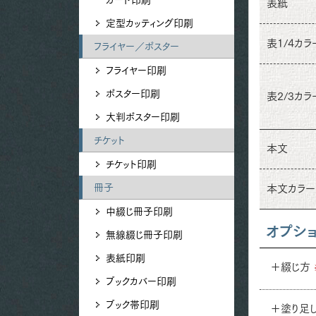
表紙
定型カッティング印刷
表1/4カラ
フライヤー／ポスター
フライヤー印刷
ポスター印刷
表2/3カラ
大判ポスター印刷
チケット
本文
チケット印刷
冊子
本文カラー
中綴じ冊子印刷
オプシ
無線綴じ冊子印刷
表紙印刷
＋綴じ方
ブックカバー印刷
ブック帯印刷
＋塗り足