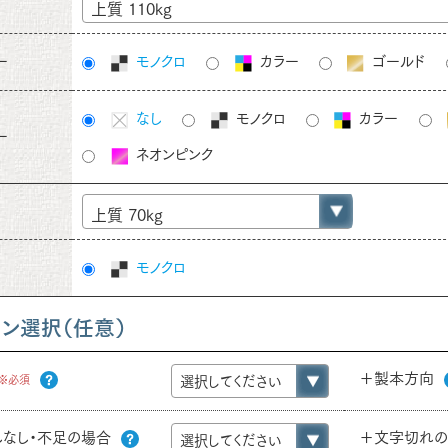
上質 110kg
ー
モノクロ
カラー
ゴールド
なし
モノクロ
カラー
ー
ネオンピンク
上質 70kg
モノクロ
ョン選択（任意）
＋製本方向
※必須
しなし・不足の場合
＋文字切れ