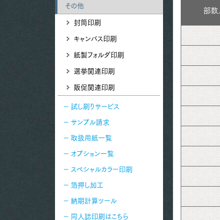
その他
部数
封筒印刷
キャンバス印刷
紙製フォルダ印刷
選挙関連印刷
販促関連印刷
試し刷りサービス
サンプル請求
取扱用紙一覧
オプション一覧
スペシャルカラー印刷
箔押し加工
納期計算ツール
同人誌印刷はこちら