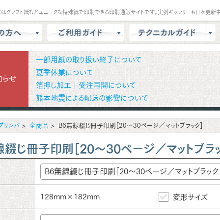
パはクラフト紙などユニークな特殊紙で印刷できる印刷通販サイトです。実例ギャラリーも日々更新中
は？
会員登録・ポイント
テンプレート
一部用紙の取り扱い終了について
商品選択・カート
データ作成方法
夏季休業について
知らせ
箔押し加工｜受注再開について
色校正
支払方法
商品別データ作成方法
熊本地震による配送の影響について
リー
データ入稿
印刷の基礎知識
ル請求
マイページ
クラウドデザインガイド
プリンパ
全商品
B6無線綴じ冊子印刷［20～30ページ／マットブラック］
問
増刷
せ
配送方法/料金
線綴じ冊子印刷［20～30ページ／マットブラッ
128mm×182mm
変形サイズ