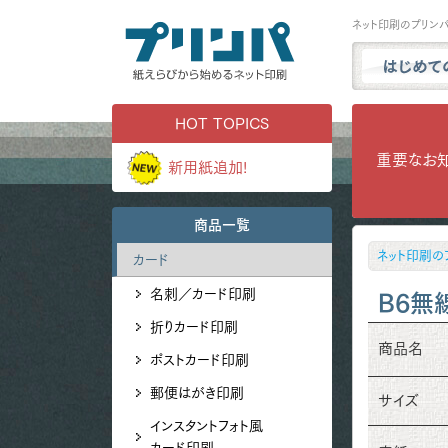
ネット印刷のプリン
プリンパと
HOT TOPICS
商品一覧
重要なお
新用紙追加!
試し刷り・
実例ギャラ
商品一覧
用紙サンプ
ネット印刷の
カード
よくある質
名刺／カード印刷
お問い合わ
B6無
折りカード印刷
商品名
ポストカード印刷
郵便はがき印刷
サイズ
インスタントフォト風
カード印刷