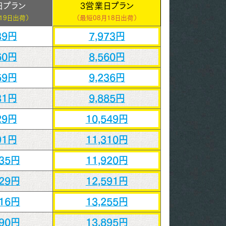
日プラン
3営業日プラン
19日出荷）
（最短
08月18日出荷）
39円
7,973円
60円
8,560円
59円
9,236円
31円
9,885円
29円
10,549円
91円
11,310円
435円
11,920円
029円
12,591円
616円
13,255円
190円
13,895円