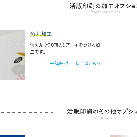
活版印刷の加工オプショ
Processing options
角丸加工
角を丸く切り落としアールをつける加
工です。
→詳細・加工料金はこちら
活版印刷のその他オプシ
Other options