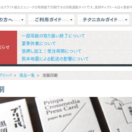
パはクラフト紙などユニークな特殊紙で印刷できる印刷通販サイトです。実例ギャラリーも日々更新中
は？
会員登録・ポイント
テンプレート
一部用紙の取り扱い終了について
商品選択・カート
データ作成方法
夏季休業について
知らせ
箔押し加工｜受注再開について
色校正
支払方法
商品別データ作成方法
熊本地震による配送の影響について
リー
データ入稿
印刷の基礎知識
ル請求
マイページ
クラウドデザインガイド
プリンパ
商品一覧
活版印刷
問
増刷
せ
配送方法/料金
刷