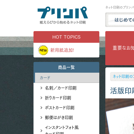
ネット印刷のプリン
プリンパと
HOT TOPICS
商品一覧
重要なお
新用紙追加!
試し刷り・
実例ギャラ
商品一覧
用紙サンプ
ネット印刷の
カード
よくある質
名刺／カード印刷
お問い合わ
活版印
折りカード印刷
ポストカード印刷
郵便はがき印刷
インスタントフォト風
カード印刷