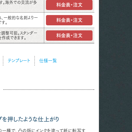
す。海外での交流が多
料金表・注文
れ、一般的な名刺より一
料金表・注文
す。
を調整可能。スタンダー
料金表・注文
を作成できます。
テンプレート
仕様一覧
プを押したような仕上がり
の一種で、凸の版にインクを塗って紙に転写す