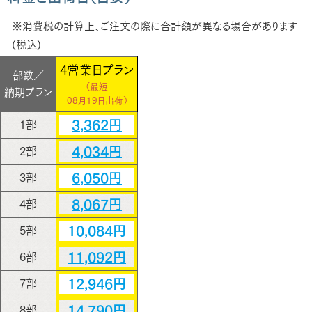
※消費税の計算上、ご注文の際に合計額が異なる場合があります
(税込)
4営業日プラン
部数／
（最短
納期プラン
08月19日出荷）
3,362円
1部
4,034円
2部
6,050円
3部
8,067円
4部
10,084円
5部
11,092円
6部
12,946円
7部
14,790円
8部