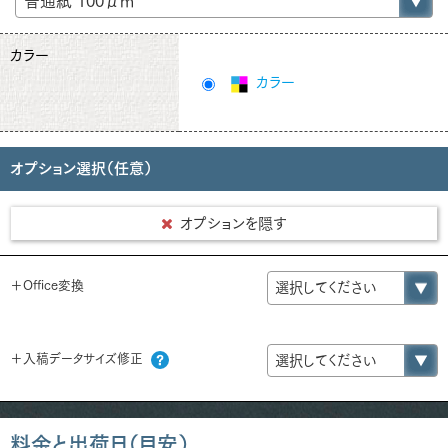
カラー
カラー
オプション選択（任意）
オプションを隠す
＋Office変換
＋入稿データサイズ修正
料金と出荷日（目安）