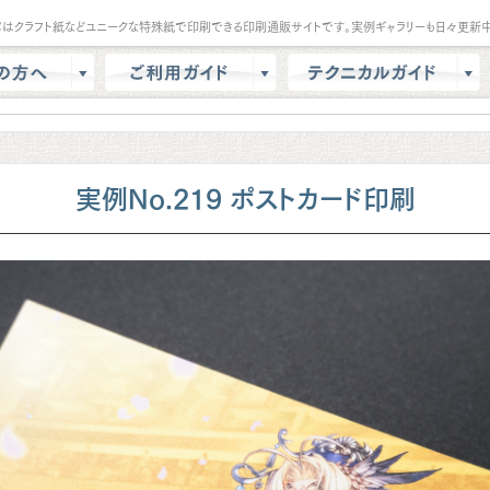
パはクラフト紙などユニークな特殊紙で印刷できる印刷通販サイトです。実例ギャラリーも日々更新中
は？
会員登録・ポイント
テンプレート
商品選択・カート
データ作成方法
色校正
支払方法
商品別データ作成方法
実例No.219 ポストカード印刷
リー
データ入稿
印刷の基礎知識
ル請求
マイページ
クラウドデザインガイド
問
増刷
せ
配送方法/料金