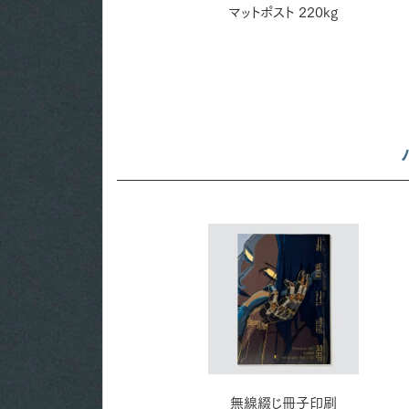
ヴァンヌーボVG ホワイト
マットポスト 220kg
195kg
無線綴じ冊子印刷