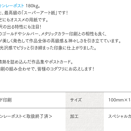
キンレーポスト
180kg。
、最高級の「スーパーアート紙」です！
どにもオススメの用紙です。
沢の出る特性にも注目！
ゴールドやシルバー、メタリックカラー印刷との相性も良く、
が美しく発色して作品全体の高級感＆神々しさを引き立てています。
、光沢感でピリッと引き締まった印象に仕上がりました。
情熱を詰め込んだ作品集やポストカード。
刷の組み合わせで、皆様のコダワリにお応えします！
ード印刷
サイズ
100mm×1
キンレーポスト＜取扱終了済＞
加工
スペシャル