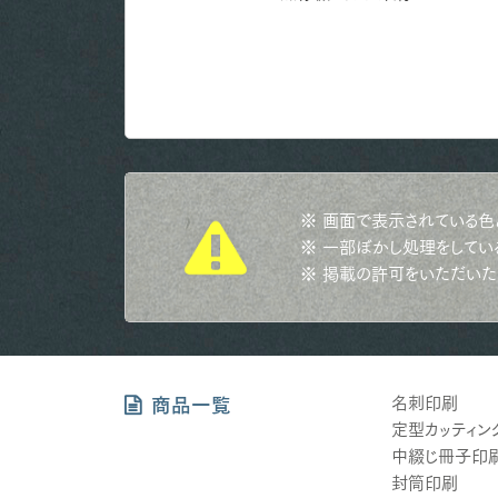
※ 画面で表示されている色
※ 一部ぼかし処理をしてい
※ 掲載の許可をいただいた
名刺印刷
商品一覧
定型カッティン
中綴じ冊子印
封筒印刷