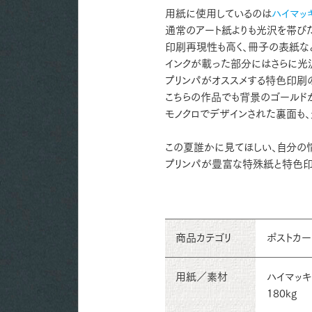
用紙に使用しているのは
ハイマッ
通常のアート紙よりも光沢を帯びた
印刷再現性も高く、冊子の表紙な
インクが載った部分にはさらに光
プリンパがオススメする特色印刷の
こちらの作品でも背景のゴールド
モノクロでデザインされた裏面も
この夏誰かに見てほしい、自分の
プリンパが豊富な特殊紙と特色印
商品カテゴリ
ポストカ
用紙／素材
ハイマッ
180kg