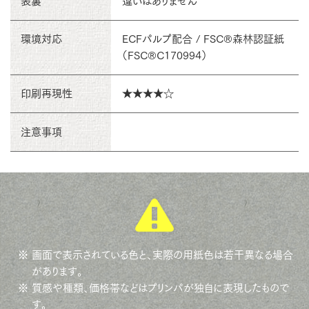
表裏
違いはありません
環境対応
ECFパルプ配合 / FSC®森林認証紙
（FSC®C170994）
印刷再現性
★★★★☆
注意事項
※ 画面で表示されている色と、実際の用紙色は若干異なる場合
があります。
※ 質感や種類、価格帯などはプリンパが独自に表現したもので
す。