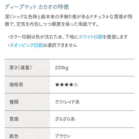
ディープマット カカオの特徴
深くシックな色味と紙本来の手触り感があるナチュラルな質感が特
徴で、空気を内包しつつ剛度を保った用紙です。
・カラー印刷は色が沈むため、下地に
ホワイト印刷
を推奨します
・
ネオンピンク印刷
は選択できません
厚さ（連量）
220kg
価格帯
★★★★☆
種類
ラフ/レイド系
質感
ざらざら系
紙色
ブラウン