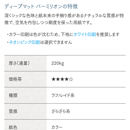
ディープマット バーミリオンの特徴
深くシックな色味と紙本来の手触り感があるナチュラルな質感が特
徴で、空気を内包しつつ剛度を保った用紙です。
・カラー印刷は色が沈むため、下地に
ホワイト印刷
を推奨します
・
ネオンピンク印刷
は選択できません
厚さ（連量）
220kg
価格帯
★★★★☆
種類
ラフ/レイド系
質感
ざらざら系
紙色
カラー