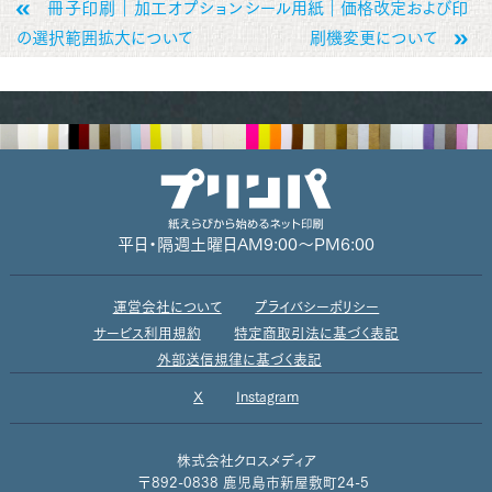
冊子印刷｜加工オプション
シール用紙｜価格改定および印
の選択範囲拡大について
刷機変更について
平日・隔週土曜日
AM9:00～PM6:00
運営会社について
プライバシーポリシー
サービス利用規約
特定商取引法に基づく表記
外部送信規律に基づく表記
X
Instagram
株式会社クロスメディア
〒892-0838 鹿児島市新屋敷町24-5