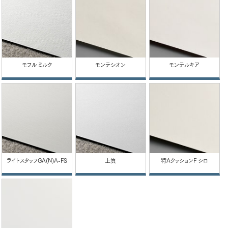
モフル ミルク
モンテシオン
モンテルキア
ライトスタッフGA(N)A-FS
上質
特AクッションF シロ