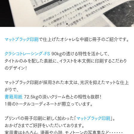
マットブラック印刷
で仕上げたオシャレな中綴じ冊子のご紹介です。
クラシコトレーシング-FS
90kgの透ける特性を活かして、
タイトルのみを配した表紙に、イラストを本文側に印刷するこだわり
のデザイン！
マットブラック印刷が採用された本文は、光沢を抑えたマットな仕上
がりで、
書籍用紙
72.5kgの淡いクリーム色との相性も抜群！
1冊のトータルコーディネートが際立っています。
プリンパの冊子印刷に新しく加わった「
マットブラック印刷
」。
おかげさまでご好評をいただいております。
実用書はもちろん、漫画や小説、モノトーンの写真集など･･････