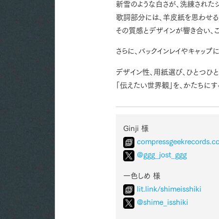
新雪のような白さが、洗練されたジ
歌詞部分には、羊皮紙を思わせる
その質感とデザインが響き合い、
さらに、バックインレイやキャッ
デザイン性、用紙選び、ひとつひ
「伝えたい世界観」を、かたちにす
Ginji 様
compressgeekrecords.c
@ggg_jost_ggg
一色しめ 様
lit.link/shimeisshiki
@shime_isshiki