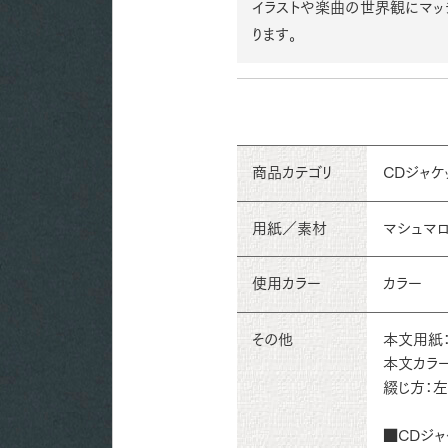
イラストや楽曲の世界観にマッ
ります。
商品カテゴリ
CDジャケ
用紙／素材
マシュマロ 
使用カラー
カラー
その他
本文用紙：
本文カラー
綴じ方：
■CDジャ