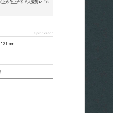
像以上の仕上がりで大変驚いてお
Specification
×121mm
刷