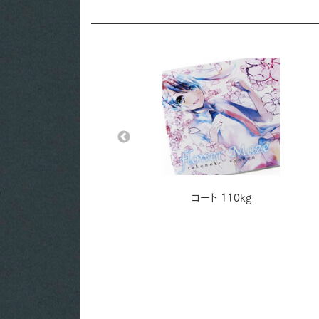
ランダ-FS スノーホワイト
コート 110kg
130kg