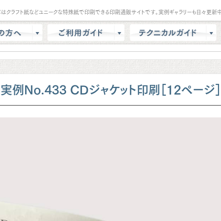
パはクラフト紙などユニークな特殊紙で印刷できる印刷通販サイトです。実例ギャラリーも日々更新中
は？
会員登録・ポイント
テンプレート
商品選択・カート
データ作成方法
色校正
支払方法
商品別データ作成方法
実例No.433 CDジャケット印刷［12ページ］
リー
データ入稿
印刷の基礎知識
ル請求
マイページ
クラウドデザインガイド
問
増刷
せ
配送方法/料金